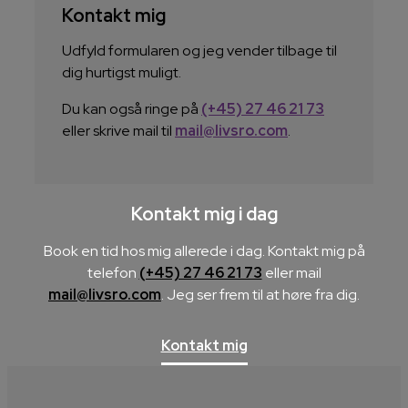
Kontakt mig
Udfyld formularen og jeg vender tilbage til
dig hurtigst muligt.
Du kan også ringe på
(+45) 27 46 21 73
eller skrive mail til
mail@livsro.com
.
Kontakt mig i dag
Book en tid hos mig allerede i dag. Kontakt mig på
telefon
(+45) 27 46 21 73
eller mail
mail@livsro.com
. Jeg ser frem til at høre fra dig.
Kontakt mig