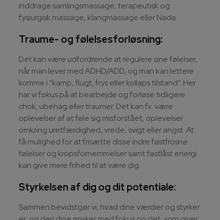
inddrage samlingsmassage, terapeutisk og
fysiurgisk massage, klangmassage eller Nada.
Traume- og følelsesforløsning:
Det kan være udfordrende at regulere sine følelser,
når man lever med ADHD/ADD, og man kan lettere
komme i “kamp, flugt, frys eller kollaps tilstand”. Her
har vi fokus på at bearbejde og forløse tidligere
chok, ubehag eller traumer. Det kan fx. være
oplevelser af at føle sig misforstået, oplevelser
omkring uretfærdighed, vrede, svigt eller angst. At
få mulighed for at frisætte disse indre fastfrosne
følelser og kropsfornemmelser samt fastlåst energi
kan give mere frihed til at være dig.
Styrkelsen af dig og dit potentiale:
Sammen bevidstgør vi, hvad dine værdier og styrker
er, og deri dine ønsker med fokus op det, som giver