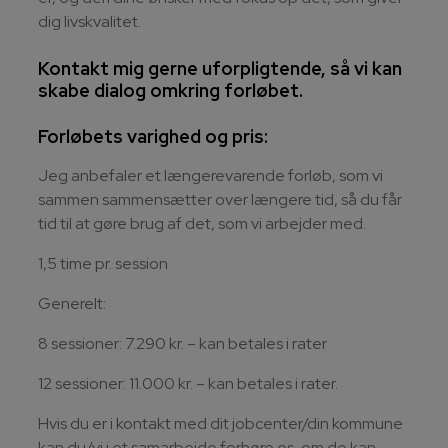
dig livskvalitet.
Kontakt mig gerne uforpligtende
, så vi kan
skabe dialog omkring forløbet.
Forløbets varighed og pris:
Jeg anbefaler et længerevarende forløb, som vi
sammen sammensætter over længere tid, så du får
tid til at gøre brug af det, som vi arbejder med.
1,5 time pr. session
Generelt:
8 sessioner: 7.290 kr. – kan betales i rater
12 sessioner: 11.000 kr. – kan betales i rater.
Hvis du er i kontakt med dit jobcenter/din kommune
kan du/vi i et samarbejde forhøre os, om de kan